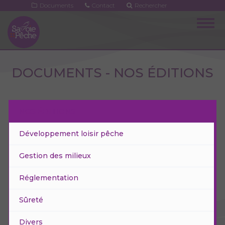
Aller
Documents
Contact
Rechercher
au
Togg
contenu
navig
principal
DOCUMENTS - NOS ÉDITIONS
NOS ÉDITIONS
Développement loisir pêche
Gestion des milieux
Réglementation
Sûreté
Divers