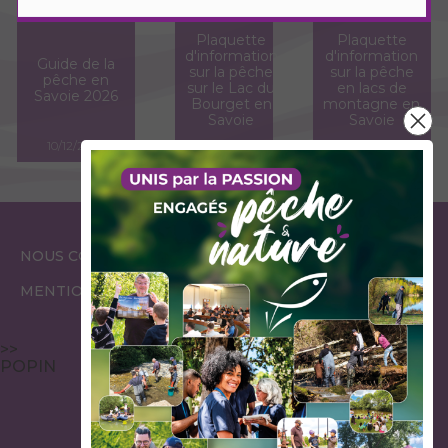
Plaquette
Plaquette
d'information
d'information
Guide de la
sur la pêche
sur la pêche
pêche en
sur le Lac du
en lacs de
Savoie 2026
Bourget en
montagne en
Savoie
Savoie
10/12/2025
09/08/2017
05/06/2017
ESPACE
ESPACE
NOUS CONTACTER
GARDES PÊCHE
ÉLUS
MENTIONS LÉGALES
>>
POPIN