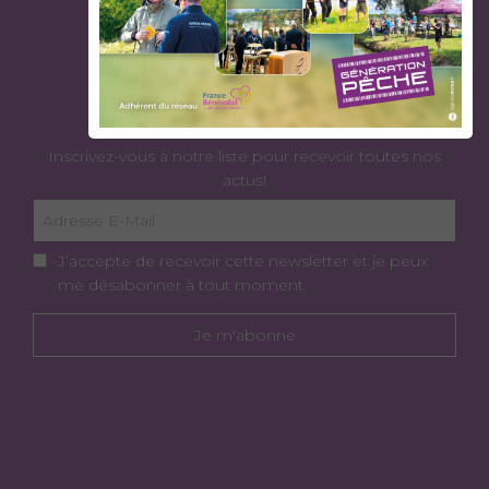
ABONNEZ-VOUS À NOTRE
NEWSLETTER
Inscrivez-vous à notre liste pour recevoir toutes nos
actus!
J’accepte de recevoir cette newsletter et je peux
me désabonner à tout moment.
Je m'abonne