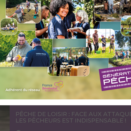
PÊCHE
Voir l'actu
PROJET RÉGLEMENTAIRE CONCERNAN
Voir l'actu
PÊCHE DE LOISIR : FACE AUX ATTAQUE
LES PÊCHEURS EST INDISPENSABLE !