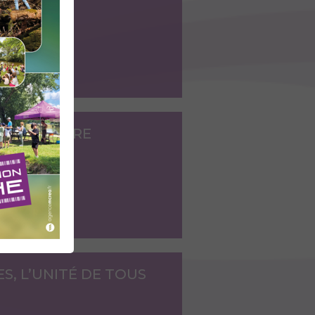
T LE SILURE
S, L’UNITÉ DE TOUS