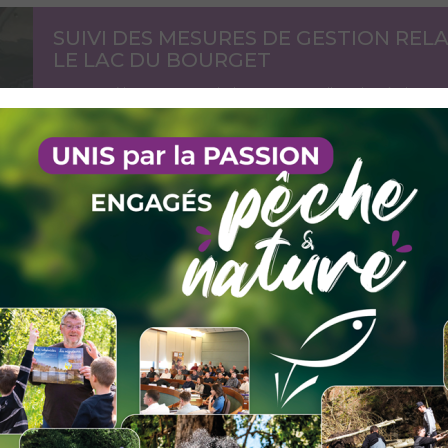
SUIVI DES MESURES DE GESTION REL
LE LAC DU BOURGET
Pourquoi les captures de lavarets ont-elles chuté alors qu
une population record dans le lac du Bourget ?
Voir l'actu
FÊTE DÉPARTEMENTALE DE LA PÊCHE 
Samedi 30 mai, dimanche 31 mai et samedi 13 juin 2026, c
venez découvrir la pêche en famille sur un des 8 sites. An
Voir l'actu
BAROUCHAT, UN PLAN D'EAU DEVENU