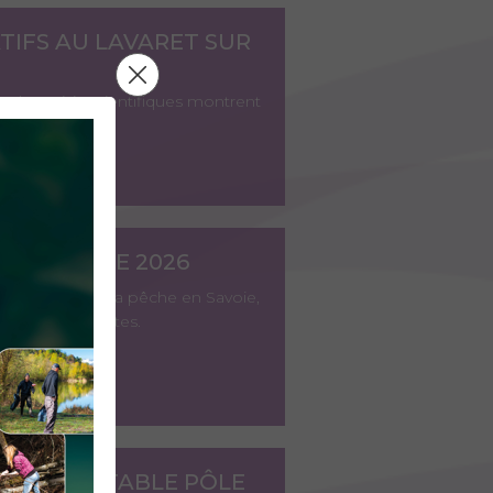
ATIFS AU LAVARET SUR
e les suivis scientifiques montrent
EN SAVOIE 2026
'est la fête de la pêche en Savoie,
imations gratuites.
 UN VÉRITABLE PÔLE