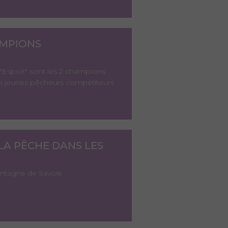
AMPIONS
 "Espoir" sont les 2 champions
 jeunes pêcheurs compétiteurs
 LA PÊCHE DANS LES
montagne de Savoie