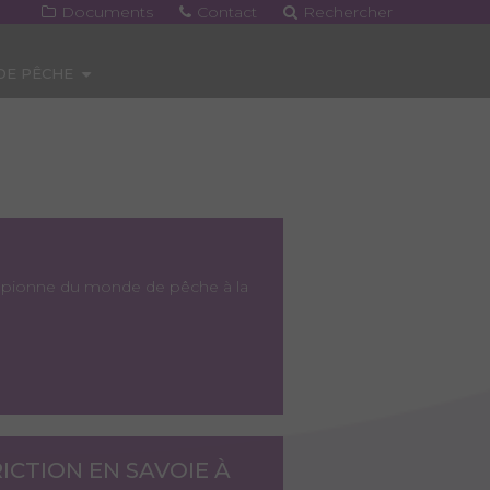
Documents
Contact
Rechercher
 DE PÊCHE
hampionne du monde de pêche à la
ICTION EN SAVOIE À