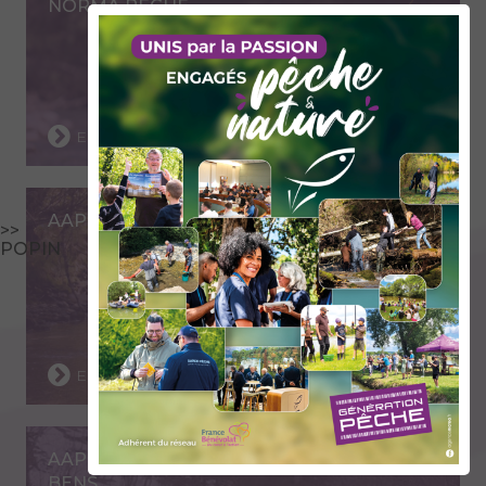
NORMA PÊCHE
En savoir plus
AAPPMA DE FLUMET - VAL D'ARLY
>>
POPIN
En savoir plus
AAPPMA D'ARVILLARD - LA TRUITE DU
BENS