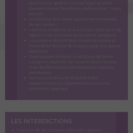
demi-heure après le coucher légal du soleil
(heures solaires Chambéry), sauf parcours “carpe
de nuit”.
Un pêcheur doit rester à proximité immédiate
de ses cannes.
La pêche à l’asticot ou avec toute autre larve de
diptère n’est autorisée qu’en 2ème catégorie.
Les poissons doivent être conservés entiers et
mesurables du bout du museau jusqu’à la queue
déployée.
Dans les plans d’eau et cours d’eau de 2ème
catégorie, la pêche est ouverte toute l’année,
mais des fermetures spécifiques par espèces
demeurent.
Sur les cours d’eau limitrophes entre
départements, la réglementation la moins
restrictive s’applique.
LES INTERDICTIONS
Il est interdit de commercialiser ses captures.