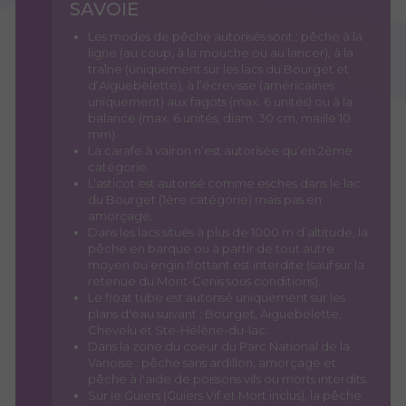
SAVOIE
Les modes de pêche autorisés sont : pêche à la
ligne (au coup, à la mouche ou au lancer), à la
traîne (uniquement sur les lacs du Bourget et
d’Aiguebelette), à l’écrevisse (américaines
uniquement) aux fagots (max. 6 unités) ou à la
balance (max. 6 unités, diam. 30 cm, maille 10
mm).
La carafe à vairon n’est autorisée qu’en 2ème
catégorie.
L’asticot est autorisé comme esches dans le lac
du Bourget (1ère catégorie) mais pas en
amorçage.
Dans les lacs situés à plus de 1000 m d’altitude, la
pêche en barque ou à partir de tout autre
moyen ou engin flottant est interdite (sauf sur la
retenue du Mont-Cenis sous conditions).
Le float tube est autorisé uniquement sur les
plans d'eau suivant : Bourget, Aiguebelette,
Chevelu et Ste-Hélène-du-lac.
Dans la zone du coeur du Parc National de la
Vanoise : pêche sans ardillon, amorçage et
pêche à l'aide de poissons vifs ou morts interdits.
Sur le Guiers (Guiers Vif et Mort inclus), la pêche