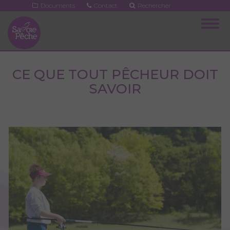
Aller
Documents
Contact
Rechercher
au
Togg
contenu
navig
principal
CE QUE TOUT PÊCHEUR DOIT
SAVOIR