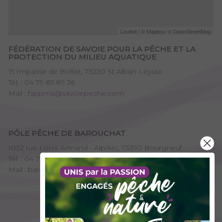
Leaflet
| © Mapbox © OpenStreetMap
FÉDÉRATION DE SAVOIE POUR LA PÊCHE ET LA
PROTECTION DU MILIEU AQUATIQUE
15 Impasse de Bolliet, 73230 St Alban-Leysse
Tél. : 04 79 85 89 36
Mail :
fsppma@savoiepeche.com
PÔLE PÊCHE DE BAROUCHAT
1032 rue Louis Armand - Alp'Arc, 73390 Bourgneuf
Tél. : 04 79 44 30 99 - 06 33 68 06 74
Mail :
barouchat@savoiepeche.com