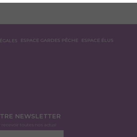
ESPACE GARDES PÊCHE
ESPACE ÉLUS
ÉGALES
OTRE NEWSLETTER
r recevoir toutes nos actus!