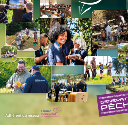
60
-
-
cm
50
3 dont 2
-
-
cm
brochets
40
-
-
cm
8 cm
-
8 cm
-
8
 Lac d'Aiguebelette
ta dans les cours d'eau et plans d'eau de 1ère catégorie (hors La
ota malgré la présence improbable de cette espèce
haise et fenêtre de capture 25-30cm sur le Chéran : En aval de la
io inférieures à 25 cm ou supérieures à 30 cm devront immédia