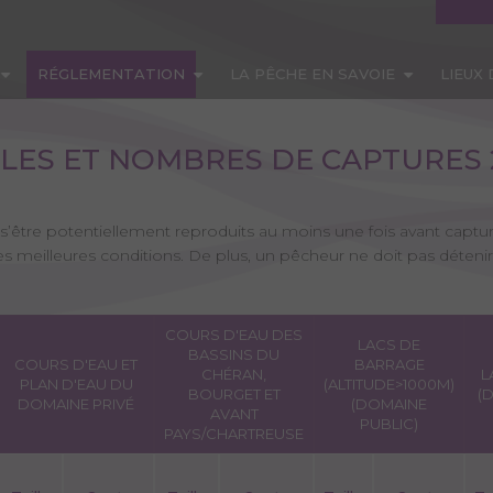
RÉGLEMENTATION
LA PÊCHE EN SAVOIE
LIEUX
LLES ET NOMBRES DE CAPTURES 
 s’être potentiellement reproduits au moins une fois avant capture
les meilleures conditions. De plus, un pêcheur ne doit pas déteni
COURS D'EAU DES
LACS DE
BASSINS DU
COURS D'EAU ET
BARRAGE
CHÉRAN,
L
PLAN D'EAU DU
(ALTITUDE>1000M)
BOURGET ET
(
DOMAINE PRIVÉ
(DOMAINE
AVANT
PUBLIC)
PAYS/CHARTREUSE