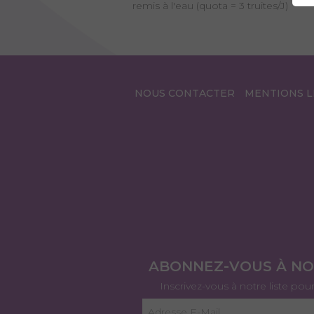
remis à l'eau (quota = 3 truites/J)
NOUS CONTACTER
MENTIONS L
ABONNEZ-VOUS À N
Inscrivez-vous à notre liste pou