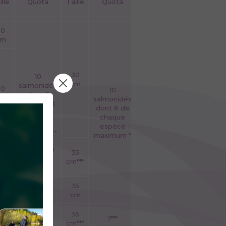
ille
Quota
Taille
Quota
50
cm
30
10
cm
salmonidés
30
10
dont 6
cm
salmonidés
ombles et
dont 6 de
1 truite
chaque
fario et 3
espèce
truites arc-
maximum *
en-ciel
maximum
35
35
***
cm***
30
35
cm
cm
35
35
1***
1***
***
cm***