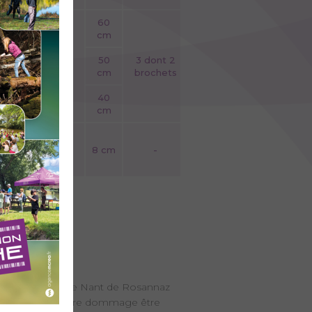
60
60
cm
cm
3 dont 2
50
3 dont 2
-
brochets
cm
brochets
40
40
cm
cm
 cm
-
8 cm
-
c du Bourget)
 confluence avec le Nant de Rosannaz
tement et à moindre dommage être