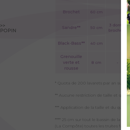
Brochet
60 cm
3 dont 2
>>
Sandre**
50 cm
POPIN
brochets
Black-Bass**
40 cm
Grenouille
verte et
8 cm
-
rousse
* Quota de 200 lavarets par an sur le
** Aucune restriction de taille et quo
*** Application de la taille et du qu
**** 25 cm sur tout le bassin de la C
(La Compôte) toutes les truites far