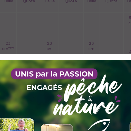
Taille
Quota
Taille
Quota
Taille
Quota
Ta
23
23
23
cm****
cm
cm
6 dont 3
6 dont un
truites
6 dont un
ombre
fario et
ombre
commun
un ombre
commun
maximum
commun
maximum
maximum
35
35
35 cm
cm***
cm
cm
30
30
30
cm***
cm***
cm***
35
35
35 cm
cm***
cm***
cm