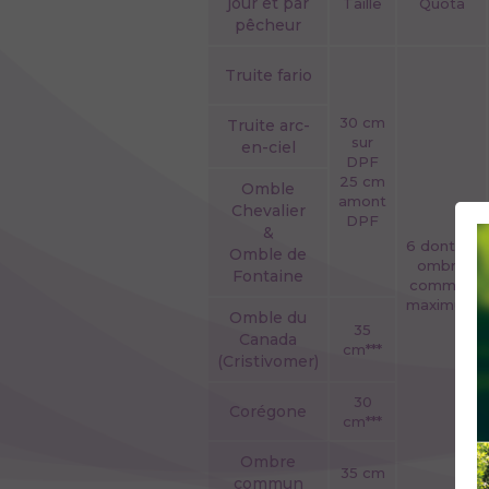
jour et par
Taille
Quota
pêcheur
Truite fario
30 cm
Truite arc-
sur
en-ciel
DPF
25 cm
Omble
amont
Chevalier
DPF
&
6 dont un
Omble de
ombre
Fontaine
commun
maximum
Omble du
35
Canada
cm***
(Cristivomer)
30
Corégone
cm***
Ombre
35 cm
commun