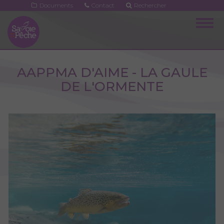
Aller
Documents
Contact
Rechercher
au
Togg
contenu
navig
principal
AAPPMA D'AIME - LA GAULE
DE L'ORMENTE