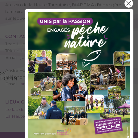
Au sein de la Haute-Tarentaise, l'AAPPMA d'Aime gère un
territoire s'étendant jusqu'au parc national de la Vanoise,
sur lequel coule la tumultueuse Isère.
CONTACT
Jean-Luc GROGNET - Président de l'AAPPMA
Téléphone : 06 13 02 61 68
Email :
jean-luc.grognet@laposte.net
André FOULU - Trésorier de l'AAPPMA
>>
Téléphone : 07 67 15 84 00
POPIN
Email :
andfoulu@gmail.com
LIEUX GÉRÉS PAR L’AAPPMA
Le lac de Presset
La Haute-Isère et ses affluents