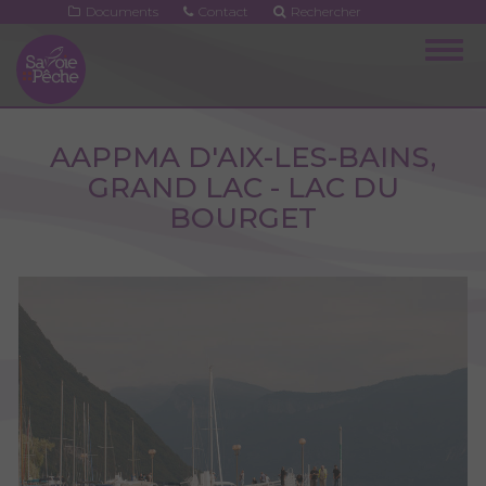
Aller
Documents
Contact
Rechercher
au
Togg
contenu
navig
principal
AAPPMA D'AIX-LES-BAINS,
GRAND LAC - LAC DU
BOURGET