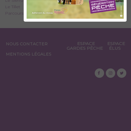
Le Sierroz
Le Tillet
Parcours pêche « 1 poisson » sur le Sierroz à Aix-les-Bains
ESPACE
ESPACE
NOUS CONTACTER
GARDES PÊCHE
ÉLUS
MENTIONS LÉGALES