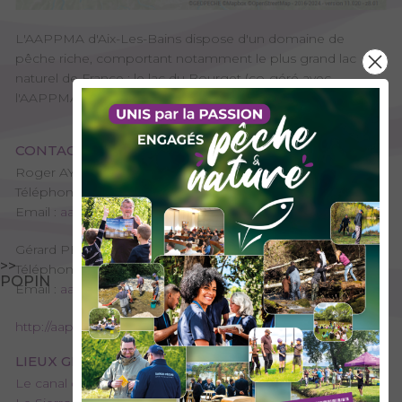
L'AAPPMA d'Aix-Les-Bains dispose d'un domaine de
pêche riche, comportant notamment le plus grand lac
naturel de France : le lac du Bourget (co-géré avec
l'AAPPMA de Chambéry)
CONTACT
Roger AYEL - Président de l'AAPPMA
Téléphone : 06 06 70 77 08 71
Email :
aappmadaixlesbains@free.fr
Gérard PETITE - Trésorier de l'AAPPMA
>>
Téléphone : 06 23 40 94 31
POPIN
Email :
aappmadaixlesbains@free.fr
http://aappma-aix-les-bains.fr/
LIEUX GÉRÉS PAR L’AAPPMA
Le canal de Savières