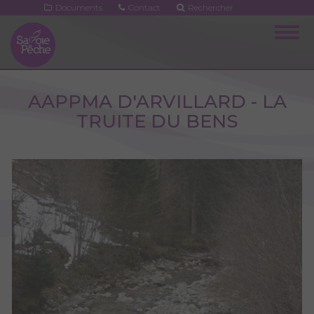
Aller
Documents
Contact
Rechercher
au
Togg
contenu
navig
principal
AAPPMA D'ARVILLARD - LA
TRUITE DU BENS