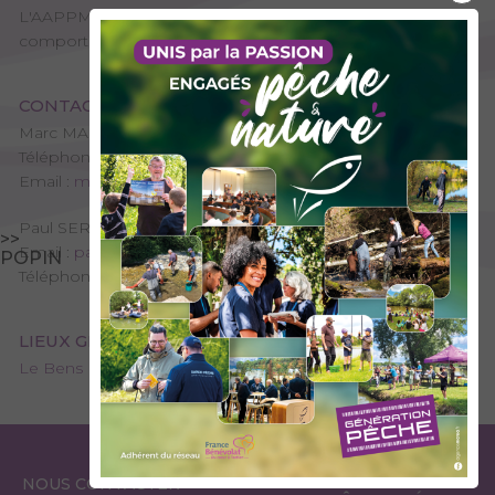
L'AAPPMA d'Arvillard, située en Combe de Savoie,
comporte un joli torrent de moyenne montagne : le Bens.
CONTACT
Marc MARTINET - Président de l'AAPPMA
Téléphone : 06 79 26 30 01
Email :
marcmartinet73@gmail.com
Paul SERRAO - Trésorier de l'AAPPMA
>>
Email :
paul@serraofacades.com
POPIN
Téléphone : 06 70 56 16 84
LIEUX GÉRÉS PAR L’AAPPMA
Le Bens
ESPACE
ESPACE
NOUS CONTACTER