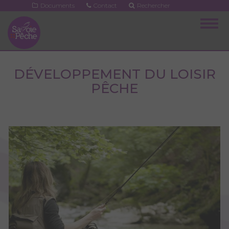
Aller
Documents
Contact
Rechercher
au
Togg
contenu
navig
principal
DÉVELOPPEMENT DU LOISIR
PÊCHE