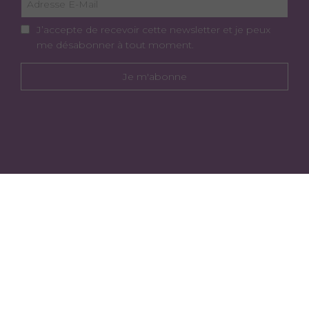
J’accepte de recevoir cette newsletter et je peux
me désabonner à tout moment.
Je m'abonne