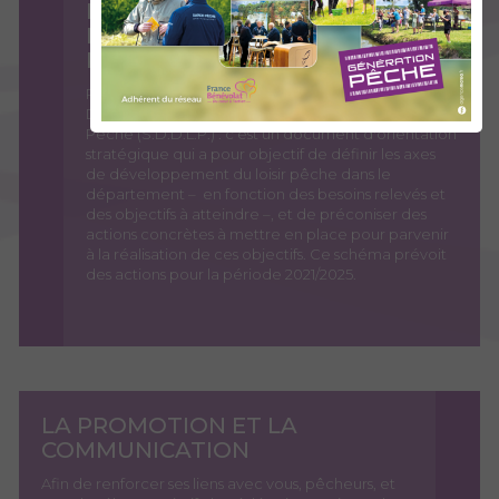
LE SCHÉMA DÉPARTEMENTAL
DE DÉVELOPPEMENT DU LOISIR
PÊCHE
Par ailleurs, la Fédération a réalisé son Schéma
Départemental de Développement du Loisir
Pêche (S.D.D.L.P.) : c’est un document d'orientation
stratégique qui a pour objectif de définir les axes
de développement du loisir pêche dans le
département – en fonction des besoins relevés et
des objectifs à atteindre –, et de préconiser des
actions concrètes à mettre en place pour parvenir
à la réalisation de ces objectifs. Ce schéma prévoit
des actions pour la période 2021/2025.
LA PROMOTION ET LA
COMMUNICATION
Afin de renforcer ses liens avec vous, pêcheurs, et