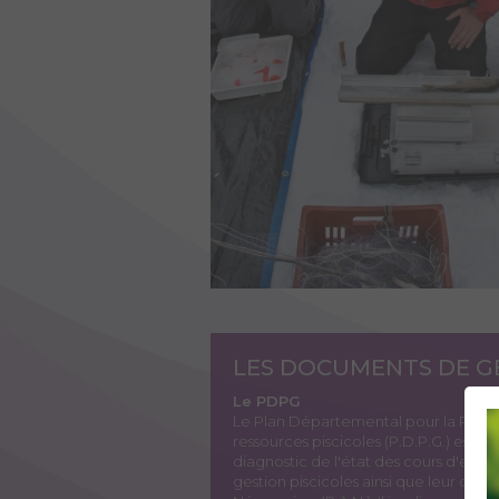
LES DOCUMENTS DE G
Le PDPG
Le Plan Départemental pour la Protec
ressources piscicoles (P.D.P.G.) est 
diagnostic de l'état des cours d'eau
gestion piscicoles ainsi que leur conc