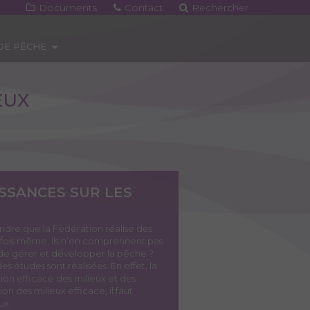
Documents
Contact
Rechercher
 DE PÊCHE
EUX
ISSANCES SUR LES
dre que la Fédération réalise des
fois même, ils n’en comprennent pas
pas de gérer et développer la pêche ?
 études sont réalisées. En effet, la
ion efficace des milieux et des
on des milieux efficace, il faut
ux.