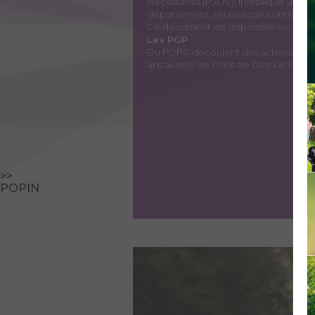
Nécessaires (P.A.N.). Il implique un t
département, réunies par contextes t
Ce document est disponible sur la p
Les PGP
Du PDPG découlent des actions à mett
ans au sein de Plans de Gestion Pisci
>>
POPIN