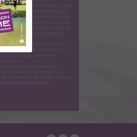
tés et dysfonctionnements
rsants qu’ils drainent. Dans le cadre
rvatrice des milieux aquatiques, le
te un indicateur de premier choix et
t de suivi. Toute action menée à des
ital du poisson se fait au bénéfice de
ait à la qualité de notre passion
AAPPMA, en concertation avec les
artement, Agence de l’Eau) mènent
ructure physique des rivières
 piscicole.
ou trop longtemps laissés à
e d’un cours d’eau, aménager la
er de poissons lors de travaux… autant
ulièrement l’équipe de la