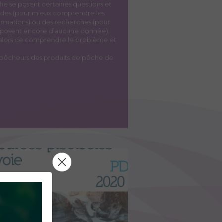
êche se posent certaines questions et
tudes (pour mieux comprendre les
nformations) ou des recherches (pour
disposent encore d’aucune donnée).
t alors de comprendre le problème et
ux pêcheurs des produits de pêche de