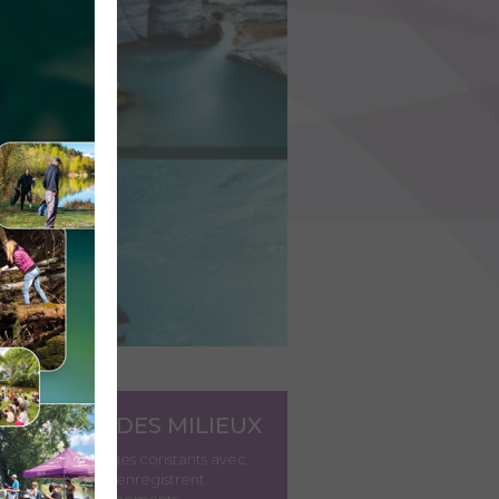
AURATION DES MILIEUX
, sièges d’échanges constants avec
ts « récepteurs », enregistrent