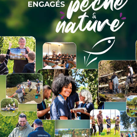
ravail entre toutes les AAPPMA du
erritoriaux.
age >
"Document"
re en œuvre, qui sont planifiées sur cinq
cole (PGP). Il y a un PGP par AAPPMA.
LES OPÉRATIONS DE REST
Les eaux courantes sont des milieux ouverts
les systèmes qu’ils traversent. Ces milieux, di