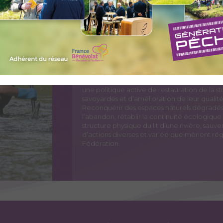
longitudinalement l’ensemble des variabili
environnementaux tout au long des bassins ve
d’une politique de gestion durable, et conse
suivi d’une population piscicole donnée res
constitue un outil formidable d’évaluation e
fins d’amélioration de l’habitat et du cycle v
l’ensemble de l’écosystème et contribue de f
commune : la pêche.
Depuis quelques années, la FSPPMA et les 
différents acteurs de l’eau (Syndicat, Dép
une politique active de restauration de la st
savoyardes et d’amélioration de leur qualité
Reconquérir des espaces naturels dégradés 
l’abandon, rétablir la continuité écologiqu
structure physique du lit d’une rivière, sauv
d’actions diverses et variée que mènent rég
Fédération.