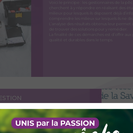
Voici le principe : les gestionnaires de la p
cherchent à y répondre en réalisant des é
milieux pour lesquels ils disposent déjà d’i
comprendre les milieux sur lesquels ils ne 
L’analyse des résultats obtenus leur perme
de trouver des solutions pour y remédier.
La finalité de ces démarches est d’offrir a
qualité et durables dans le temps.
ESTION
tion du milieu aquatique et la Gestion des
un document technique général qui, après un
 du département, propose des objectifs de
rétisation à l'aide de Propositions d'Actions