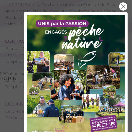
L'AAPPMA de La Rochette, située en Combe de Savoie,
gère deux rivières de choix sur son domaine de pêche : le
Bréda et le Gelon, ainsi que dans les euax "privées" du lac
Saint-Clair.
CONTACT
Patrick MORETTI - Président de l'AAPPMA
Email :
monique.moretti@orange.fr
Téléphone : 06 34 42 24 06
>>
Guillaume VEROLLET - Trésorier de l'AAPPMA
POPIN
Email :
g.verollet@gmail.com
Téléphone : 06 82 68 61 37
LIEUX GÉRÉS PAR L’AAPPMA
Le Bréda
Pêche sur le Gelon et ses affluents