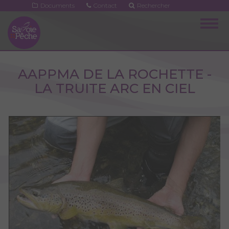
Aller
Documents
Contact
Rechercher
au
Togg
contenu
navig
principal
AAPPMA DE LA ROCHETTE -
LA TRUITE ARC EN CIEL