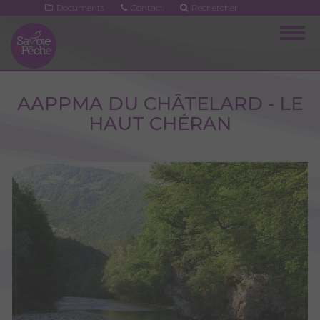
Aller
Documents
Contact
Rechercher
au
Togg
contenu
navig
principal
AAPPMA DU CHÂTELARD - LE
HAUT CHÉRAN