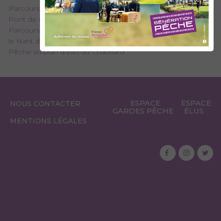
Parcours pêche « prendre et relâcher » sur le Chéran au
Pont de Banges
Parcours de pêche « Prendre et relâcher » sur le Chéran et
le Nant d’Aillon à leur confluence
Pêche au plan d'eau du Châtelard
ESPACE
ESPACE
NOUS CONTACTER
GARDES PÊCHE
ÉLUS
MENTIONS LÉGALES