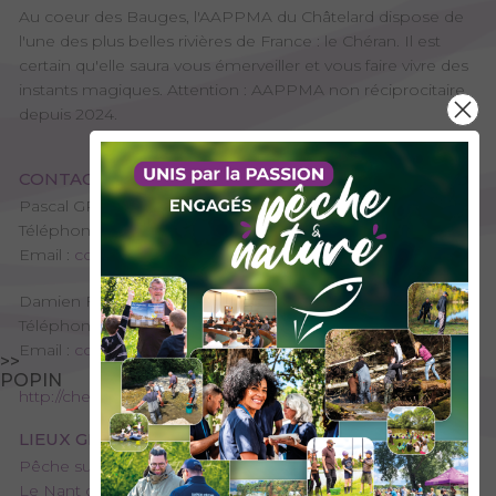
Au coeur des Bauges, l'AAPPMA du Châtelard dispose de
l'une des plus belles rivières de France : le Chéran. Il est
certain qu'elle saura vous émerveiller et vous faire vivre des
instants magiques. Attention : AAPPMA non réciprocitaire
depuis 2024.
CONTACT
Pascal GRILLET - Président de l'AAPPMA
Téléphone : 04 50 64 61 63
Email :
contact@cheran-terredepeche.com
Damien FENELON - Trésorier de l'AAPPMA
Téléphone : 04 50 64 61 63
Email :
contact@cheran-terredepeche.com
>>
POPIN
http://cheran-terredepeche.com
LIEUX GÉRÉS PAR L’AAPPMA
Pêche sur le Haut-Chéran
Le Nant d’Aillon