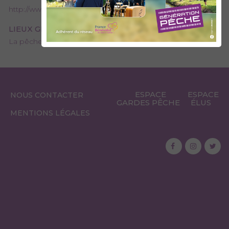
http://www.aappma-aiguebelette.org/
LIEUX GÉRÉS PAR L’AAPPMA
La pêche au lac d'Aiguebelette
ESPACE
ESPACE
NOUS CONTACTER
GARDES PÊCHE
ÉLUS
MENTIONS LÉGALES