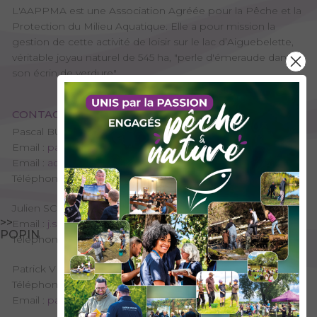
L'AAPPMA est une Association Agréée pour la Pêche et la
Protection du Milieu Aquatique. Elle a pour mission la
gestion de cette activité de loisir sur le lac d’Aiguebelette,
véritable joyau naturel de 545 ha, "perle d'émeraude dans
son écrin de verdure".
CONTACT
Pascal BUREI - Président de l'AAPPMA
Email :
pascal.burei@orange.fr
Email :
administration@aappma-aiguebelette.org
Téléphone : 04 79 36 18 79
Julien SCHNEIDER - Permanent, coordinateur halieutique
>>
Email :
j.schneider@aappma-aiguebelette.org
POPIN
Téléphone : 06 81 02 25 83
Patrick VIBOUD - Trésorier de l'AAPPMA
Téléphone : 06 75 68 02 53
Email :
patrick.viboud@hotmail.fr