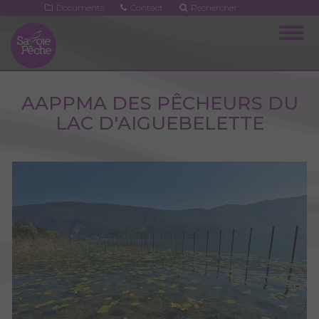
Aller
Documents
Contact
Rechercher
au
Togg
contenu
navig
principal
AAPPMA DES PÊCHEURS DU
LAC D'AIGUEBELETTE