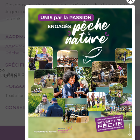
Ces deux lacs de montagne, situés près de Montsapey et
Argentine, offriront leurs salmonidés pour les pêcheurs
sportifs : il faut marcher pour les atteindre.
AAPPMA GESTIONNAIRE
AAPPMA de La Chambre / Aiguebelle - L'amicale des
Pêcheurs de l'Arc
SPÉCIFICITÉS
>>
Site de pêche - 1ère catégorie
POPIN
POISSONS PRÉSENTS
Truite fario
CONSEILS DE PÊCHE