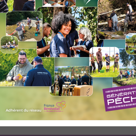
APPMA
de-peche
er
es
u Ruisseau des Blachères à St-Rémy-de-Maurienne