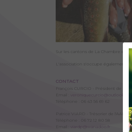
Sur les cantons de La Chambre et d'Ai
L'association s'occupe également du 
CONTACT
François CURCIO - Président de l'
Email :
veroniquecurcio@outlook.fr
Téléphone : 06 43 56 69 62
Patrice VIARD - Trésorier de l'AAPP
Téléphone : 06 72 12 80 58
Email :
viardp@wanadoo.fr