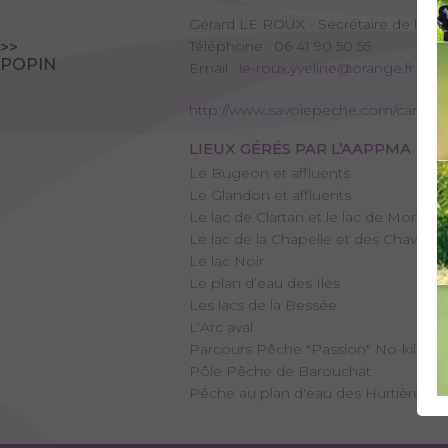
Gérard LE ROUX - Secrétaire de l'A
Téléphone : 06 41 90 50 55
>>
POPIN
Email :
le-roux.yveline@orange.fr
http://www.savoiepeche.com/carte-
LIEUX GÉRÉS PAR L’AAPPMA
Le Bugeon et affluents
Le Glandon et affluents
Le lac de Clartan et le lac de Montarti
Le lac de la Chapelle et des Chavann
Le lac Noir
Le plan d’eau des Iles
Les lacs de la Bessée
L’Arc aval
Parcours Pêche "Passion" No-kill d
Pôle Pêche de Barouchat
Pêche au plan d'eau des Hurtières