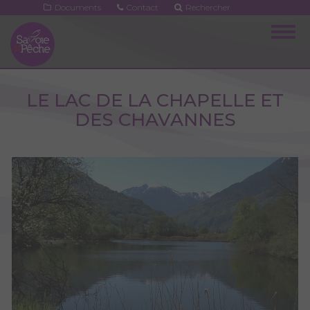
Aller
Documents
Contact
Rechercher
au
Togg
contenu
navig
principal
LE LAC DE LA CHAPELLE ET
DES CHAVANNES