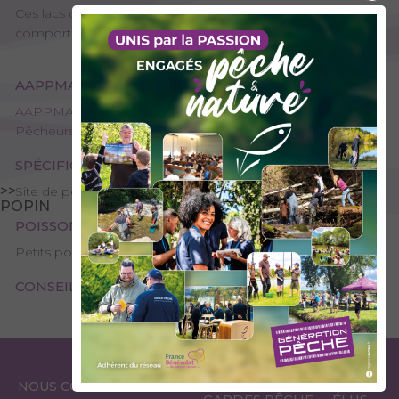
Ces lacs de 1ère catégorie, au beau milieu de la Nature,
comportent des salmonidés mais aussi du poisson blanc.
AAPPMA GESTIONNAIRE
AAPPMA de La Chambre / Aiguebelle - L'amicale des
Pêcheurs de l'Arc
SPÉCIFICITÉS
>>
Site de pêche - 1ère catégorie
POPIN
POISSONS PRÉSENTS
Petits poissons blancs
CONSEILS DE PÊCHE
ESPACE
ESPACE
NOUS CONTACTER