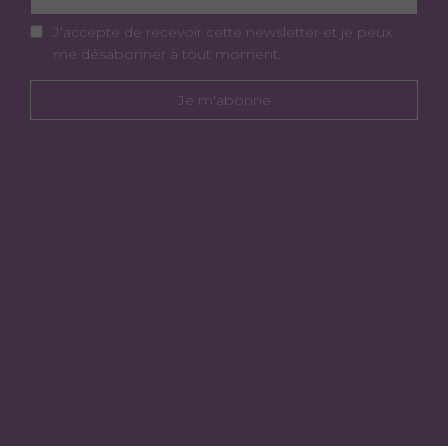
J’accepte de recevoir cette newsletter et je peux
me désabonner à tout moment.
Je m'abonne