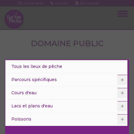
Aller
Documents
Contact
Rechercher
au
Togg
contenu
navig
principal
DOMAINE PUBLIC
Tous les lieux de pêche
Parcours spécifiques
Cours d'eau
Lacs et plans d'eau
Poissons
DOMAINE PUBLIC