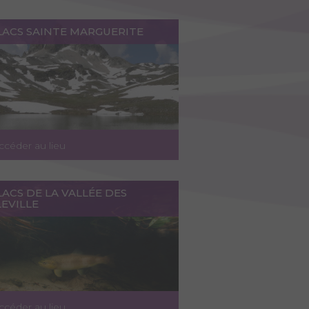
LACS SAINTE MARGUERITE
ccéder au lieu
LACS DE LA VALLÉE DES
EVILLE
ccéder au lieu