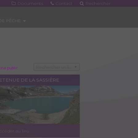
Documents
Contact
Rechercher
 DE PÊCHE
Rechercher un lieu
ne public
ETENUE DE LA SASSIÈRE
ccéder au lieu