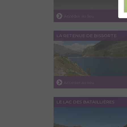
Accéder au lieu
LA RETENUE DE BISSORTE
Accéder au lieu
LE LAC DES BATAILLIÈRES