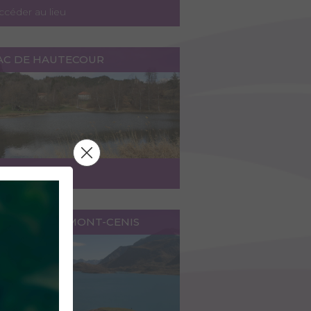
ccéder au lieu
LAC DE HAUTECOUR
ccéder au lieu
RETENUE DU MONT-CENIS