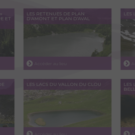
»
LES RETENUES DE PLAN
LES 
RE ET
D’AMONT ET PLAN D’AVAL
Accéder au lieu
A
DE
LES LACS DU VALLON DU CLOU
LES 
BELL
Accéder au lieu
A