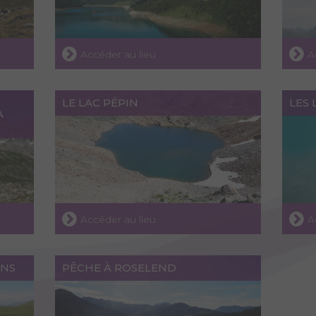
Accéder au lieu
A
LE LAC PÉPIN
LES
A
Accéder au lieu
A
ONS
PÊCHE À ROSELEND