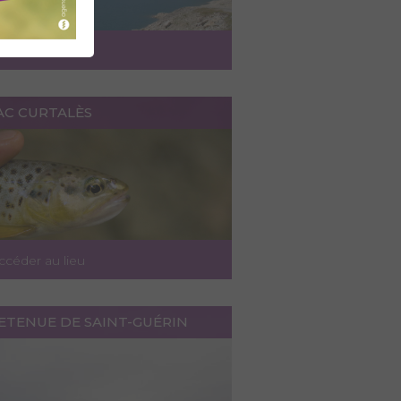
ccéder au lieu
AC CURTALÈS
ccéder au lieu
RETENUE DE SAINT-GUÉRIN