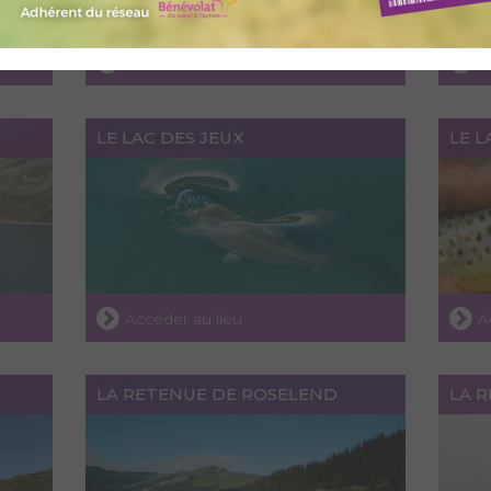
Accéder au lieu
A
LE LAC DES JEUX
LE L
Accéder au lieu
A
LA RETENUE DE ROSELEND
LA 