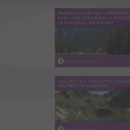
PARCOURS PÊCHE « 1 POISSON 
SUR LA RETENUE DE LA ROSIÈ
LE RUISSEAU EN AMONT
Accéder au lieu
LES LACS DU VALLON ST CLAU
(OU PETITE SASSIÈRE)
Accéder au lieu