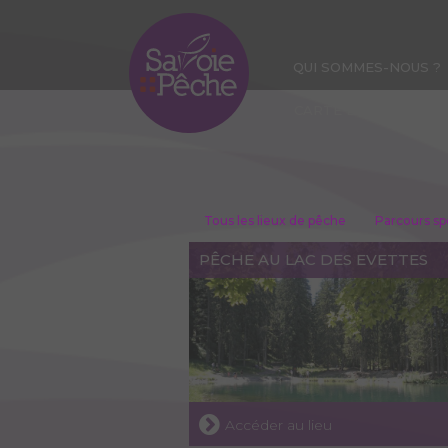
Aller
au
contenu
QUI SOMMES-NOUS ?
principal
CARTE DE PÊCHE
Tous les lieux de pêche
Parcours sp
PÊCHE AU LAC DES EVETTES
Accéder au lieu