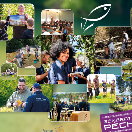
Accéder au lieu
A
LA RETENUE DES BRÉVIÈRES
LA R
Accéder au lieu
A
LA RETENUE DE L’ARC ET SES
LA 
LACS