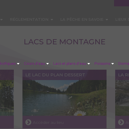
RÉGLEMENTATION
LA PÊCHE EN SAVOIE
LIEUX
LACS DE MONTAGNE
écifiques
Cours d'eau
Lacs et plans d'eau
Poissons
Domai
LE LAC DU PLAN DESSERT
LA R
Accéder au lieu
A