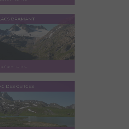
 LACS BRAMANT
ccéder au lieu
AC DES CERCES