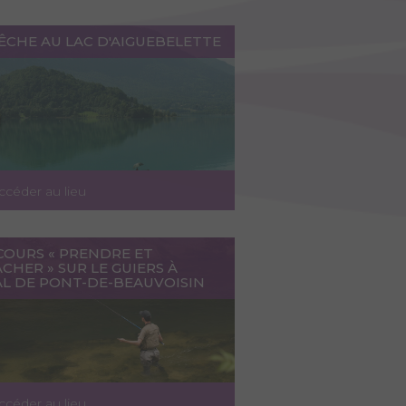
ÊCHE AU LAC D'AIGUEBELETTE
ccéder au lieu
COURS « PRENDRE ET
CHER » SUR LE GUIERS À
AL DE PONT-DE-BEAUVOISIN
ccéder au lieu