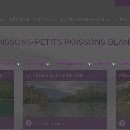
RÉGLEMENTATION
LA PÊCHE EN SAVOIE
LIEUX
ISSONS-PETITS POISSONS BLA
écifiques
Cours d'eau
Lacs et plans d'eau
Poissons
Domai
T
LA PÊCHE SUR LE RHÔNE
PÔL
Accéder au lieu
A