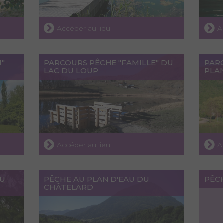
Accéder au lieu
A
N"
PARCOURS PÊCHE "FAMILLE" DU
PAR
LAC DU LOUP
PLAN
Accéder au lieu
A
DU
PÊCHE AU PLAN D'EAU DU
PÊCH
CHÂTELARD