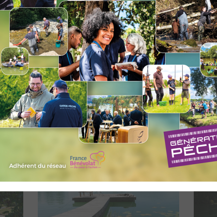
Accéder au lieu
A
PÊCHE AU PLAN D'EAU DES
LE 
HURTIÈRES
Accéder au lieu
A
"
PARCOURS DE PÊCHE "FAMILLE"
PÊC
DES LACS DE ST-JEAN-DE-
CHEVELU