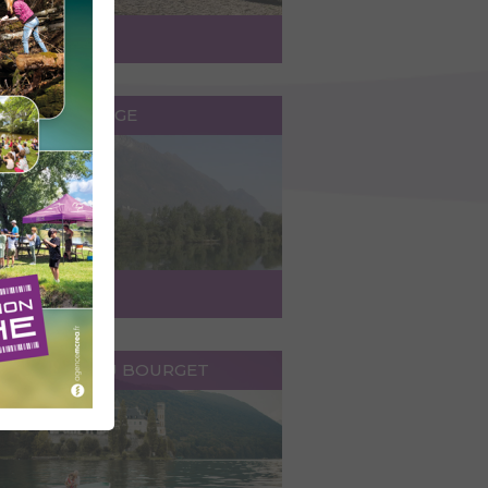
ccéder au lieu
LAC DE CAROUGE
ccéder au lieu
HE AU LAC DU BOURGET