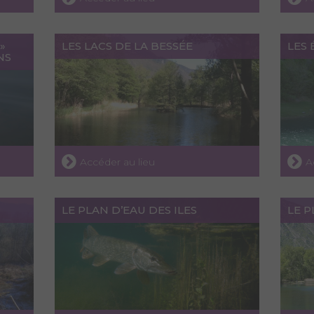
»
LES LACS DE LA BESSÉE
LES
NS
Accéder au lieu
A
LE PLAN D’EAU DES ILES
LE P