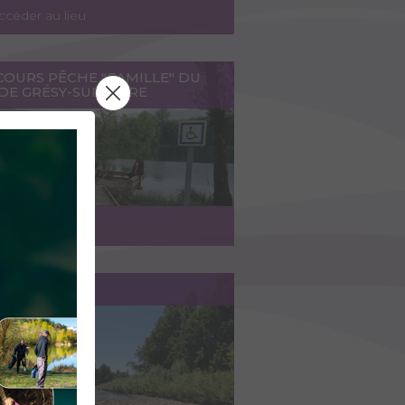
ccéder au lieu
COURS PÊCHE "FAMILLE" DU
DE GRÉSY-SUR-ISÈRE
ccéder au lieu
EYSSE