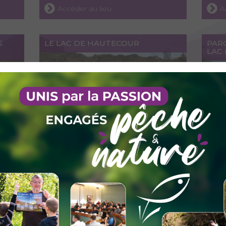
Accéder au lieu
A
S
LE LAC DE HAUTECOUR
PAR
LAC 
Accéder au lieu
A
LE CANAL DE SAVIÈRES
LA L