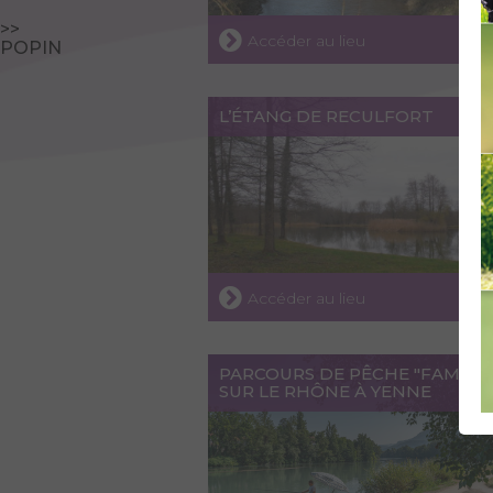
>>
Accéder au lieu
POPIN
L’ÉTANG DE RECULFORT
Accéder au lieu
PARCOURS DE PÊCHE "FAMILLE
SUR LE RHÔNE À YENNE