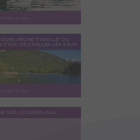
ccéder au lieu
COURS PÊCHE "FAMILLE" DU
 D’EAU DE CHALLES-LES-EAUX
ccéder au lieu
E SUR LE GUIERS AVAL