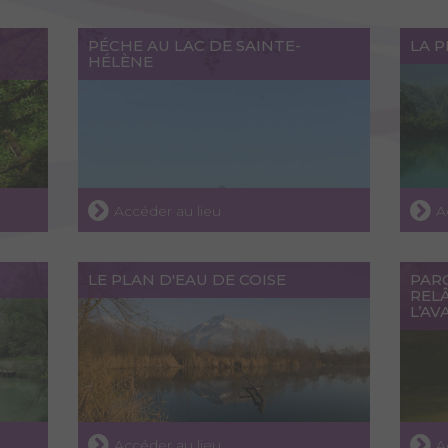
PÉCHE AU LAC DE SAINTE-
LA P
HÉLÈNE
Accéder au lieu
A
LE PLAN D'EAU DE COISE
PAR
RELÂ
L’AV
Accéder au lieu
A