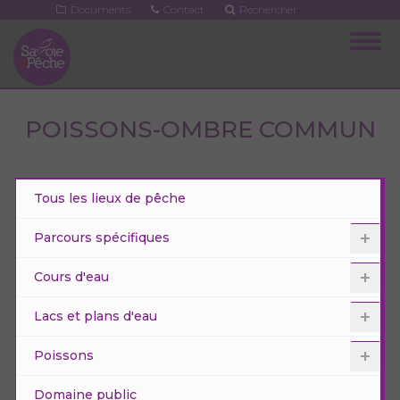
Aller
Documents
Contact
Rechercher
au
Togg
contenu
navig
principal
POISSONS-OMBRE COMMUN
Tous les lieux de pêche
Parcours spécifiques
Cours d'eau
Lacs et plans d'eau
Poissons
Domaine public